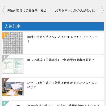
投
保険外交員に労働保険・社会保険は適用になるのか？
給料を本人以外の人が取りに来たら渡しても大丈夫？委任状がある場合は？
稿
人気記事
ナ
ビ
無料！封筒が透けないようにするセキュリティシー
ト
ゲ
ー
新しい職場（再就職先）で離職票の提出は必要？
シ
ョ
ン
なぜ、権利主張する社員は仕事ができない人が多い
のか？
2つの会社で働いている場合、雇用保険はどうなる？