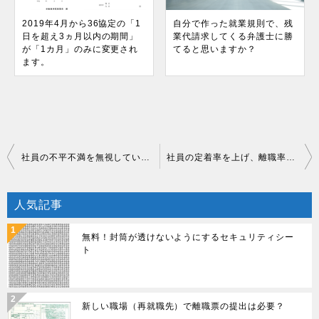
2019年4月から36協定の「1
自分で作った就業規則で、残
日を超え3ヵ月以内の期間」
業代請求してくる弁護士に勝
が「1カ月」のみに変更され
てると思いますか？
ます。
投
社員の不平不満を無視していませんか？
社員の定着率を上げ、離職率を下げる方法とは？
稿
人気記事
ナ
ビ
無料！封筒が透けないようにするセキュリティシー
ト
ゲ
ー
新しい職場（再就職先）で離職票の提出は必要？