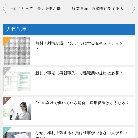
投
上司にとって、最も必要な能力とは？
従業員満足度調査に対する大きな誤解とは？
稿
人気記事
ナ
ビ
無料！封筒が透けないようにするセキュリティシー
ト
ゲ
ー
新しい職場（再就職先）で離職票の提出は必要？
シ
ョ
ン
2つの会社で働いている場合、雇用保険はどうなる？
なぜ、権利主張する社員は仕事ができない人が多い