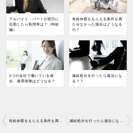
アルバイト・パートが祝日に
有給休暇をもらえる条件を満
出勤したら割増率は？（時給
たせなかった場合はどうなる
編）
の？
2つの会社で働いている場
減給処分を行ったら違法にな
合、雇用保険はどうなる？
る？？
投
有給休暇をもらえる条件を満たせなかった場合はどうなるの？
減給処分を行ったら違法になる？？
稿