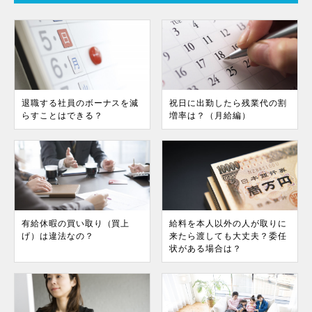
退職する社員のボーナスを減
祝日に出勤したら残業代の割
らすことはできる？
増率は？（月給編）
有給休暇の買い取り（買上
給料を本人以外の人が取りに
げ）は違法なの？
来たら渡しても大丈夫？委任
状がある場合は？