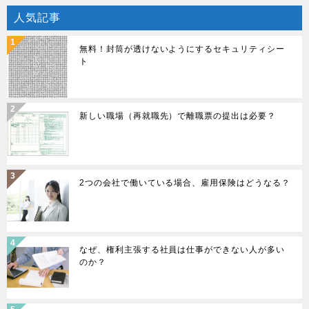
人気記事
ナ
ビ
無料！封筒が透けないようにするセキュリティシー
ト
ゲ
ー
新しい職場（再就職先）で離職票の提出は必要？
シ
ョ
ン
2つの会社で働いている場合、雇用保険はどうなる？
なぜ、権利主張する社員は仕事ができない人が多い
のか？