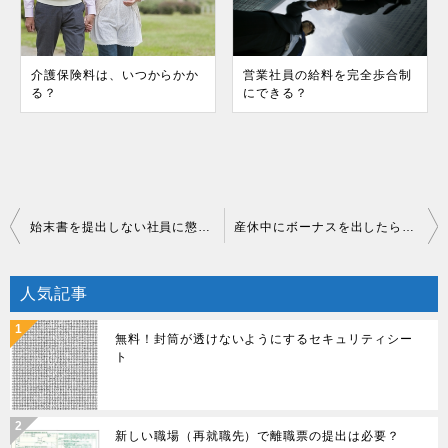
介護保険料は、いつからかか
営業社員の給料を完全歩合制
る？
にできる？
投
始末書を提出しない社員に懲戒処分ができるか？
産休中にボーナスを出したら社会保険料はかかる？
稿
人気記事
ナ
ビ
無料！封筒が透けないようにするセキュリティシー
ト
ゲ
ー
新しい職場（再就職先）で離職票の提出は必要？